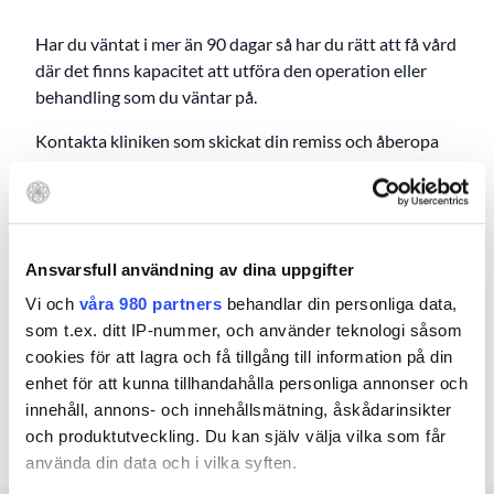
Har du väntat i mer än 90 dagar så har du rätt att få vård
där det finns kapacitet att utföra den operation eller
behandling som du väntar på.
Kontakta kliniken som skickat din remiss och åberopa
vårdgarantin, så de skickar remissen vidare. Du kan
också kontakta din region, se kontaktuppgifter
här
.
På Atleva Specialistvård kan vi hjälpa dig som har besvär
med höft, knä, axel, hand, handled, armbåge, fot och
Ansvarsfull användning av dina uppgifter
fotled.
Vi och
våra 980 partners
behandlar din personliga data,
som t.ex. ditt IP-nummer, och använder teknologi såsom
Alla våra läkare är specialister inom sitt område med
cookies för att lagra och få tillgång till information på din
lång erfarenhet.
enhet för att kunna tillhandahålla personliga annonser och
Välkommen till oss!
innehåll, annons- och innehållsmätning, åskådarinsikter
och produktutveckling. Du kan själv välja vilka som får
använda din data och i vilka syften.