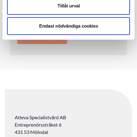
Tillåt urval
Avtal med Värmland, Örebro
och Dalarna
Endast nödvändiga cookies
Läs mer
Atleva Specialistvård AB
Entreprenörsstråket 6
431 53 Mölndal