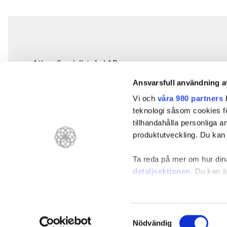
Atleva Specialistvård AB
Entreprenörsstråket 6
Ansvarsfull användning a
431 53 Mölndal
Vi och
våra 980 partners
b
031 – 381 06 40
teknologi såsom cookies för 
Parkering finns
här
.
tillhandahålla personliga 
produktutveckling. Du kan s
GDPR
Ta reda på mer om hur dina
Visselblåsning
detaljsektionen
. Du kan ä
Vi använder enhetsidentifie
funktioner för sociala medi
Samtyckesval
annan information från din
Nödvändig