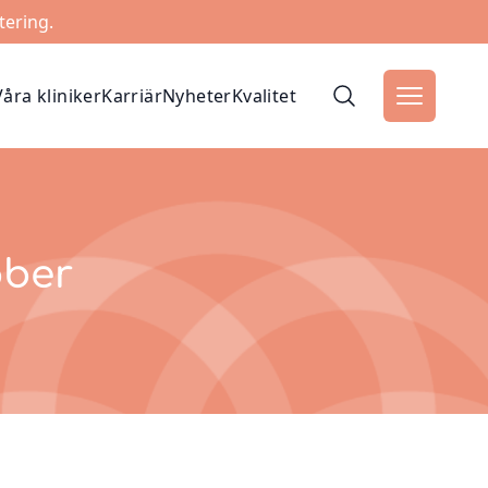
tering.
Våra kliniker
Karriär
Nyheter
Kvalitet
ober