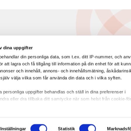
v dina uppgifter
ehandlar din personliga data, som t.ex. ditt IP-nummer, och an
att lagra och få tillgång till information på din enhet för att kun
annonser och innehåll, annons- och innehållsmätning, åskådarinsi
jälv välja vilka som får använda din data och i vilka syften.
 personliga uppgifter behandlas och ställ in dina preferenser i
ndra eller dra tillbaka ditt samtycke när som helst från cookie-fö
rare för att anpassa innehållet och annonserna till användarna, t
er och analysera vår trafik. Vi vidarebefordrar även sådana ident
 enhet till de sociala medier och annons- och analysföretag som 
Inställningar
Statistik
Marknadsfö