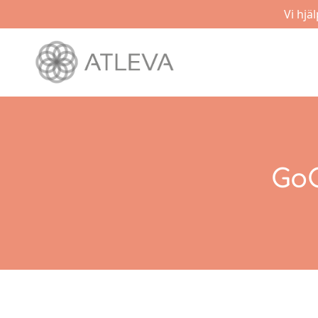
Vi hjä
GoC