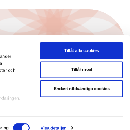
Tillåt alla cookies
vänder
na
Tillåt urval
kter och
Endast nödvändiga cookies
rklaringen.
illhandahålla
ifierare och
vi
ring
Visa detaljer