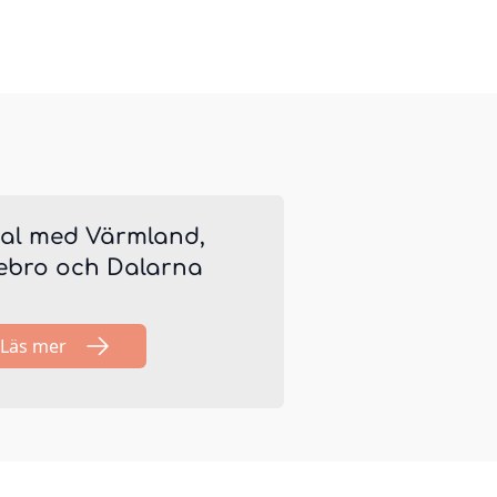
tal med Värmland,
ebro och Dalarna
Läs mer